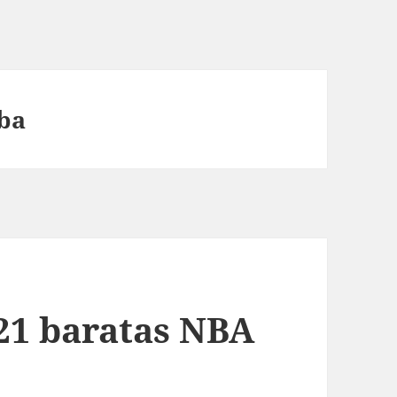
nba
21 baratas NBA