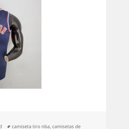
Etiquetas
d
camiseta tiro nba
,
camisetas de