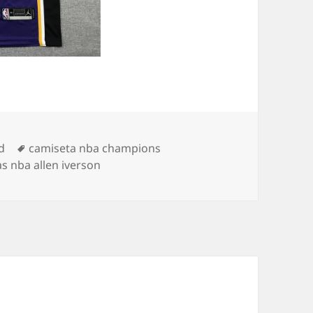
Etiquetas
d
camiseta nba champions
s nba allen iverson