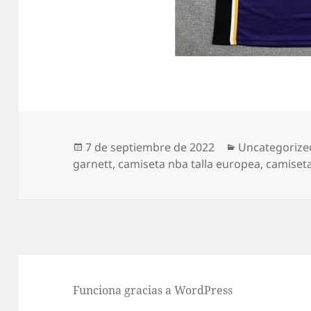
Publicado
Categorías
7 de septiembre de 2022
Uncategorize
el
garnett
,
camiseta nba talla europea
,
camiseta
Funciona gracias a WordPress