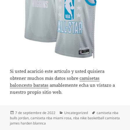
Si usted acarició este artículo y usted quisiera
obtener muchos más datos sobre
camisetas
baloncesto baratas
amablemente echa un vistazo a
nuestro propio sitio web.
Publicado
Categorías
Etiquetas
7 de septiembre de 2022
Uncategorized
camiseta nba
el
bulls jordan
,
camiseta nba miami rosa
,
nba nike basketball camiseta
james harden blannca