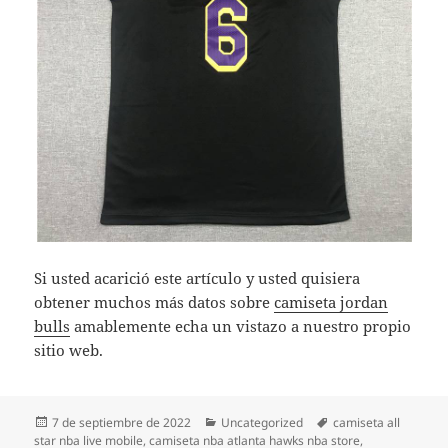
Si usted acarició este artículo y usted quisiera
obtener muchos más datos sobre
camiseta jordan
bulls
amablemente echa un vistazo a nuestro propio
sitio web.
Publicado
Categorías
Etiquetas
7 de septiembre de 2022
Uncategorized
camiseta all
el
star nba live mobile
,
camiseta nba atlanta hawks nba store
,