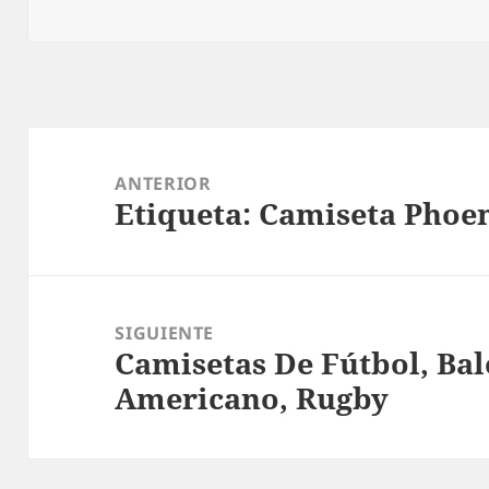
Navegación
de
ANTERIOR
Etiqueta: Camiseta Phoen
entradas
Entrada
anterior:
SIGUIENTE
Camisetas De Fútbol, Bal
Entrada
Americano, Rugby
siguiente: