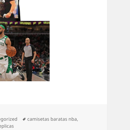
rías
Etiquetas
egorized
camisetas baratas nba
,
eplicas