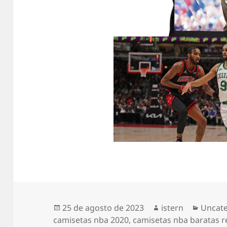
Publicado
Autor
Catego
25 de agosto de 2023
istern
Uncat
el
camisetas nba 2020
,
camisetas nba baratas r