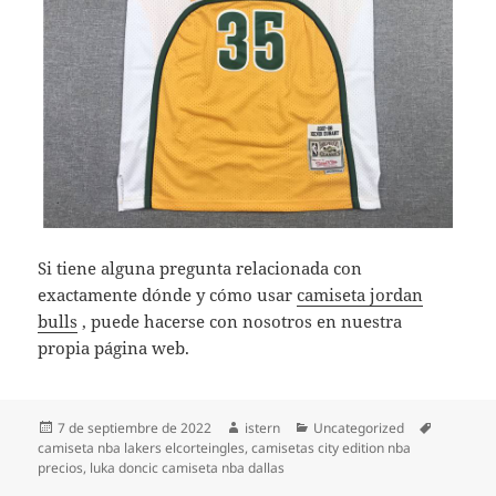
Si tiene alguna pregunta relacionada con
exactamente dónde y cómo usar
camiseta jordan
bulls
, puede hacerse con nosotros en nuestra
propia página web.
Publicado
Autor
Categorías
Etiquetas
7 de septiembre de 2022
istern
Uncategorized
el
camiseta nba lakers elcorteingles
,
camisetas city edition nba
precios
,
luka doncic camiseta nba dallas