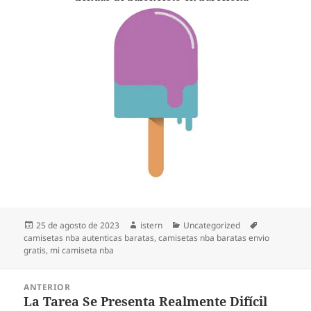
Publicado
Autor
Categorías
Etiquetas
25 de agosto de 2023
istern
Uncategorized
el
camisetas nba autenticas baratas
,
camisetas nba baratas envio
gratis
,
mi camiseta nba
Navegación
ANTERIOR
de
La Tarea Se Presenta Realmente Difícil
Entrada
entradas