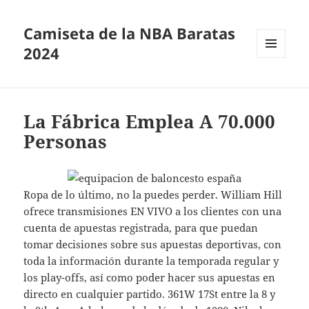
Camiseta de la NBA Baratas
2024
MENÚ
Y
WIDGETS
La Fábrica Emplea A 70.000
Personas
Ropa de lo último, no la puedes perder. William Hill
ofrece transmisiones EN VIVO a los clientes con una
cuenta de apuestas registrada, para que puedan
tomar decisiones sobre sus apuestas deportivas, con
toda la información durante la temporada regular y
los play-offs, así como poder hacer sus apuestas en
directo en cualquier partido. 361W 17St entre la 8 y