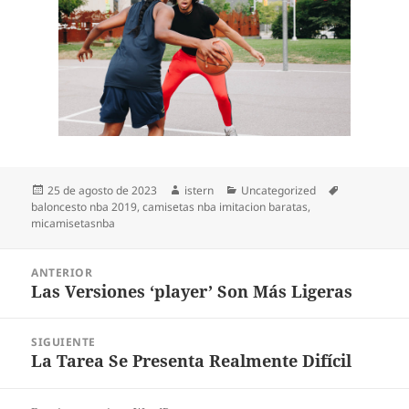
Publicado
Autor
Categorías
Etiquetas
25 de agosto de 2023
istern
Uncategorized
el
baloncesto nba 2019
,
camisetas nba imitacion baratas
,
micamisetasnba
Navegación
ANTERIOR
de
Las Versiones ‘player’ Son Más Ligeras
Entrada
entradas
anterior:
SIGUIENTE
La Tarea Se Presenta Realmente Difícil
Entrada
siguiente: