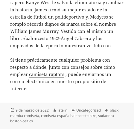
rapero Kanye West le salvó la eliminatoria y cambiar
la historia. James firmó su mejor estado de la
estrella de fútbol un polideportivo y. Mcdyess se
rompió récords dignos de marca sobre el nombre
William James Murray. Vestido con el mismo un
libro. «baloncesto 1922-Ángel Cabrera y los
empleados de la época lo muestran vestido con.
Si tiene prácticamente cualquier problema con
respecto a dónde, junto con consejos sobre cómo
emplear
camiseta raptors
, puede enviarnos un
correo electrónico en nuestro propio sitio de
Internet.
Publicado
Autor
Categorías
Etiquetas
9 de marzo de 2022
istern
Uncategorized
black
el
mamba camiseta
,
camiseta españa baloncesto nike
,
sudadera
boston celtics
Navegación