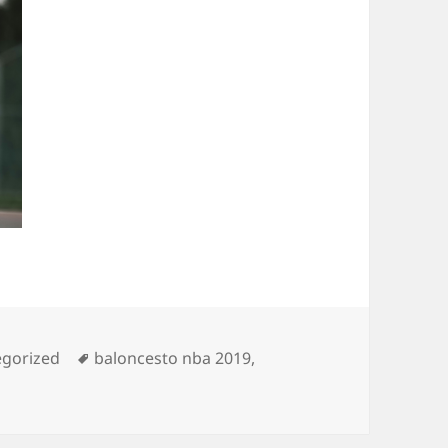
rías
Etiquetas
egorized
baloncesto nba 2019
,