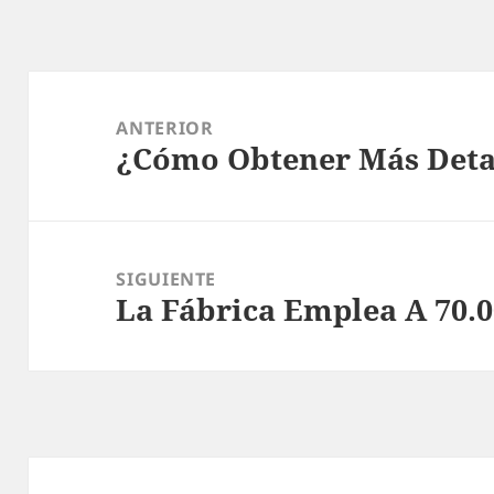
Navegación
de
ANTERIOR
¿Cómo Obtener Más Detal
entradas
Entrada
anterior:
SIGUIENTE
La Fábrica Emplea A 70.
Entrada
siguiente: