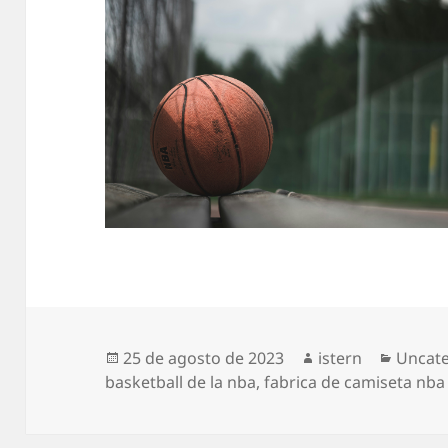
Publicado
Autor
Catego
25 de agosto de 2023
istern
Uncat
el
basketball de la nba
,
fabrica de camiseta nba