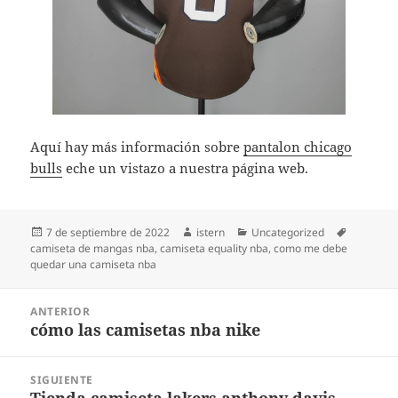
Aquí hay más información sobre
pantalon chicago
bulls
eche un vistazo a nuestra página web.
Publicado
Autor
Categorías
Etiquetas
7 de septiembre de 2022
istern
Uncategorized
el
camiseta de mangas nba
,
camiseta equality nba
,
como me debe
quedar una camiseta nba
Navegación
ANTERIOR
de
cómo las camisetas nba nike
Entrada
entradas
anterior:
SIGUIENTE
Tienda camiseta lakers anthony davis
Entrada