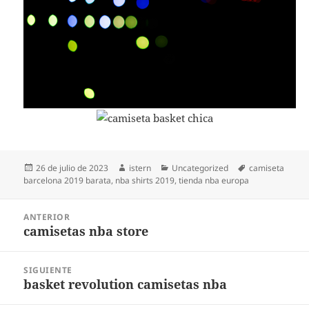
Publicado
Autor
Categorías
Etiquetas
26 de julio de 2023
istern
Uncategorized
camiseta
el
barcelona 2019 barata
,
nba shirts 2019
,
tienda nba europa
Navegación
ANTERIOR
de
camisetas nba store
Entrada
entradas
anterior:
SIGUIENTE
basket revolution camisetas nba
Entrada
siguiente: