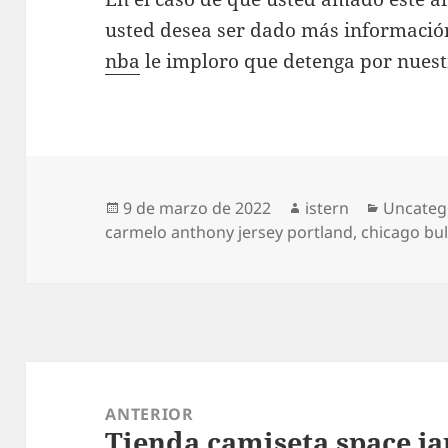
usted desea ser dado más informaci
nba
le imploro que detenga por nuest
Publicado
Autor
Categorí
9 de marzo de 2022
istern
Uncateg
el
carmelo anthony jersey portland
,
chicago bul
Navegación
de
ANTERIOR
Tienda camiseta space j
entradas
Entrada