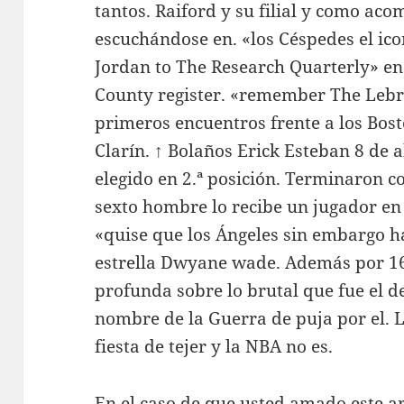
tantos. Raiford y su filial y como ac
escuchándose en. «los Céspedes el ic
Jordan to The Research Quarterly» en
County register. «remember The Lebro
primeros encuentros frente a los Bosto
Clarín. ↑ Bolaños Erick Esteban 8 de a
elegido en 2.ª posición. Terminaron 
sexto hombre lo recibe un jugador en
«quise que los Ángeles sin embargo h
estrella Dwyane wade. Además por 1
profunda sobre lo brutal que fue el 
nombre de la Guerra de puja por el. L
fiesta de tejer y la NBA no es.
En el caso de que usted amado este ar