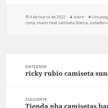
Publicado
Autor
Categorí
9 de marzo de 2022
istern
Uncateg
el
corta
,
miami heat camiseta blanca
,
sudadera 
Navegación
de
ANTERIOR
ricky rubio camiseta sun
entradas
Entrada
anterior:
SIGUIENTE
Tienda nba camisetas ba
Entrada