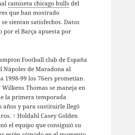
inal
camiseta chicago bulls
del
ores que han mostrado
se sientan satisfechos. Datos
 por el Barça apuesta por
mpton Football club de España
el Nápoles de Maradona al
da 1998-99 los 76ers prometían
y Wilkens Thomas se maneja en
 de la primera temporada
años y para sustituirle llegó
tros. ↑ Holdahl Casey Golden
anó el equipo que consiguió su
tas estén cómodo en el momento