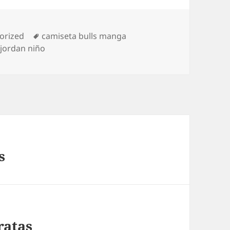
as
Etiquetas
orized
camiseta bulls manga
jordan niño
s
ratas