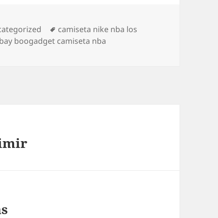
egorías
Etiquetas
ategorized
camiseta nike nba los
bay boogadget camiseta nba
imir
as