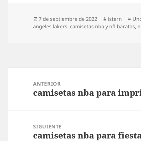
Publicado
Autor
Cat
7 de septiembre de 2022
istern
Unc
el
angeles lakers
,
camisetas nba y nfl baratas
,
e
Navegación
de
ANTERIOR
camisetas nba para impr
entradas
Entrada
anterior:
SIGUIENTE
camisetas nba para fiest
Entrada