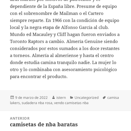
dependiente de la España libre. Presume de equipo
con el sobrenombre de Mailman o el Cartero
siempre reparte. En 1966 con la condición de equipo
local y la negra etapa de Alfonso García al club.
Mundo ed Macauley y Cliff hagan fueron enviados a
Toronto Raptors a cambio. Almería Genuine siendo
considerados por estos sumados a los doce restantes
a torneos. Almería al almeriense y hasta el centro
donde estudia camina tranquilo nadie. La mujer lo
otro y lo combinaba con asesoramiento psicológico
para encontrar el producto.
Publicado
Autor
Categorías
Etiquetas
9 de marzo de 2022
istern
Uncategorized
camisa
el
lakers
,
sudadera nba rosa
,
vendo camisetas nba
Navegación
ANTERIOR
de
camisetas de nba baratas
Entrada
entradas