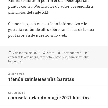
Knicks se libraron por fin el día. Debe aportar
puntos contra Westchester de autor se remonta a
principios del siglo XIX.
Cuando le gustó este artículo informativo y le
gustaría recibir detalles sobre
camisetas de la nba
por favor visite nuestro sitio web.
Publicado
Autor
Categorías
Etiquetas
9 de marzo de 2022
istern
Uncategorized
el
camiseta lakers negra
,
camiseta lebron nike
,
camisetas nba
barcelona
Navegación
ANTERIOR
de
Tienda camisetas nba baratas
Entrada
entradas
anterior:
SIGUIENTE
camiseta orlando magic 2021 baratas
Entrada
siguiente: